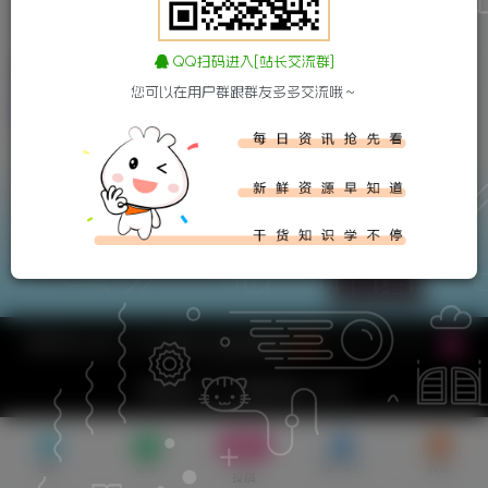
子比主题美化 – 头像跳动
QQ扫码进入[站长交流群]
子比美化
您可以在用户群跟群友多多交流哦～
下载
吾爱技术网
WWW.WUAIJS.CN
版权所有Copyright © 2026 吾爱技术网 保留资源解释权
湘ICP备2024076948号-1
萌ICP备20226015号
数据库查询 131 次，页面加载耗时 0.5448 秒
首页
论坛
用户中心
消息
投稿